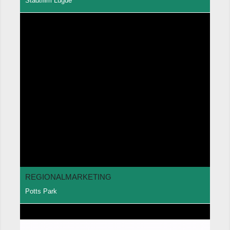
Stadtfilm Lügde
REGIONALMARKETING
Potts Park