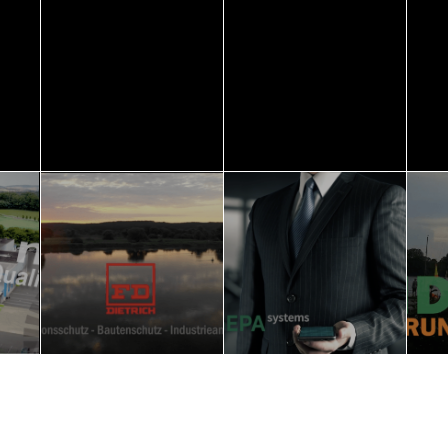
Straßenmarkierung
Mobilität
Ba
ETING
AUFKLÄRUNG
Leinebergland
St
LEHR- UND
IMAGEFILM
IM
Romantik Garden
Meinberg
St
ETING
REGIONALMARKETING
Hornbach
IM
Stadtfilm
REGIONALMARKETING
e
FD Dietrich
IGEPA Systems
HD
IMAGEFILM
ACTION SCHNITT
IM