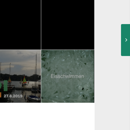
d Pyrmont
Wanderweg 01
adtsparkasse
Interaktiver
AGEFILM
REGIONALMARKETING
eelman
Stichweh
AGEFILM
IMAGEFILM
I Run
Robert Roller
AGEFILM
Eisschwimmen
IMAGEFILM