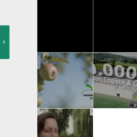
Potts Park
Stadtfilm Lügde
REGIONALMARKETING
REGIONALMARK
360-Grad Interaktiv
Wanderweg 021
Rastiland
Interaktiver
REGIONALMARK
REGIONALMARKETING
Mosterei
Heine und Penk
REGIONALMARKETING
IMAGEFILM